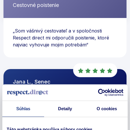
Cestovné poistenie
„Som vášnivý cestovateľ a v spoločnosti
Respect direct mi odporučili poistenie, ktoré
najviac vyhovuje mojim potrebám“
Jana L., Senec
Havarijné poistenie a PZP
Súhlas
Detaily
O cookies
„Operátorka na Call centre mi poradila to
najvýhodnejšie poistenie pre moje nové auto.
Táto webstránka používa súbory cookies