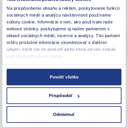
Ušetrila som čas a aj finančné prostriedky.“
Na prispôsobenie obsahu a reklám, poskytovanie funkcií
sociálnych médií a analýzu návštevnosti používame
súbory cookie. Informácie o tom, ako používate naše
webové stránky, poskytujeme aj našim partnerom v
oblasti sociálnych médií, inzercie a analýzy. Títo partneri
Boris C., Hamuliakovo
môžu príslušné informácie skombinovať s ďalšími
Komplexné poistenie
údajmi, ktoré ste im poskytli alebo ktoré od vás získali,
keď ste používali ich služby.
„S akýmkoľvek poistením mňa a mojej rodiny
Povoliť všetko
sa veľmi rád zverujem do rúk spoločnosti
Respect direct. Vždy mi našli a uzatvorili to
najlepšie poistenie, ktoré som potreboval a pri
Prispôsobiť
nich viem, že nemusím mať starosť s
porovnávaním a zháňaním toho najlepšieho.
Všetko spravia za mňa rýchlo, komfortne a
Odmietnuť
výhodne.“