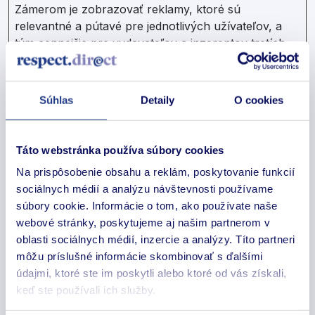
Zámerom je zobrazovať reklamy, ktoré sú
relevantné a pútavé pre jednotlivých užívateľov, a
tým cennejšie pre vydavateľov a inzerentov tretích
strán.
Maximáln
Súhlas
Detaily
O cookies
Meno
Poskytovateľ
Účel
doba
skladovan
__Secure-
YouTube
Used to track
180 dní
Táto webstránka používa súbory cookies
ROLLOUT_
user’s interaction
Na prispôsobenie obsahu a reklám, poskytovanie funkcií
TOKEN
with embedded
sociálnych médií a analýzu návštevnosti používame
content.
súbory cookie. Informácie o tom, ako používate naše
__Secure-
YouTube
Stores the user's
Relácia
webové stránky, poskytujeme aj našim partnerom v
YEC
video player
oblasti sociálnych médií, inzercie a analýzy. Títo partneri
preferences using
môžu príslušné informácie skombinovať s ďalšími
embedded
údajmi, ktoré ste im poskytli alebo ktoré od vás získali,
YouTube video
keď ste používali ich služby.
__Secure-
YouTube
Used to track
180 dní