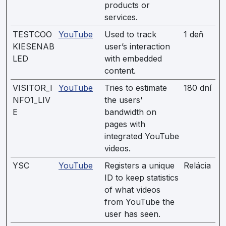
products or
services.
TESTCOO
YouTube
Used to track
1 deň
KIESENAB
user’s interaction
LED
with embedded
content.
VISITOR_I
YouTube
Tries to estimate
180 dní
NFO1_LIV
the users'
E
bandwidth on
pages with
integrated YouTube
videos.
YSC
YouTube
Registers a unique
Relácia
ID to keep statistics
of what videos
from YouTube the
user has seen.