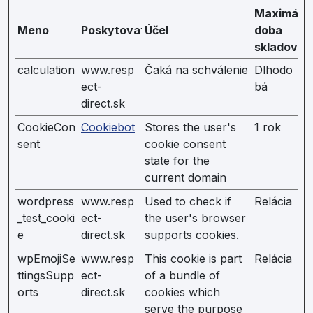
Maximáln
Meno
Poskytovateľ
Účel
doba
skladovan
calculation
www.resp
Čaká na schválenie
Dlhodo
ect-
bá
direct.sk
CookieCon
Cookiebot
Stores the user's
1 rok
sent
cookie consent
state for the
current domain
wordpress
www.resp
Used to check if
Relácia
_test_cooki
ect-
the user's browser
e
direct.sk
supports cookies.
wpEmojiSe
www.resp
This cookie is part
Relácia
ttingsSupp
ect-
of a bundle of
orts
direct.sk
cookies which
serve the purpose