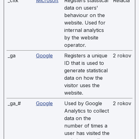
_cltk
Microsoft
Registers statistical
Relácia
data on users'
behaviour on the
website. Used for
internal analytics
by the website
operator.
_ga
Google
Registers a unique
2 rokov
ID that is used to
generate statistical
data on how the
visitor uses the
website.
_ga_#
Google
Used by Google
2 rokov
Analytics to collect
data on the
number of times a
user has visited the