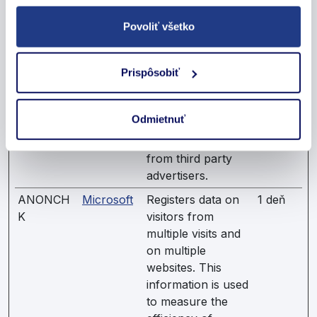
YNID
user’s interaction
Povoliť všetko
with embedded
content.
Prispôsobiť
_fbp
Meta
Used by Facebook
3
Platforms,
to deliver a series
mesiac
Inc.
of advertisement
ov
Odmietnuť
products such as
real time bidding
from third party
advertisers.
ANONCH
Microsoft
Registers data on
1 deň
K
visitors from
multiple visits and
on multiple
websites. This
information is used
to measure the