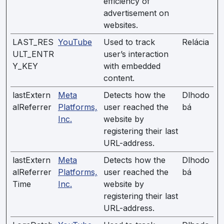
efficiency of
advertisement on
websites.
LAST_RES
YouTube
Used to track
Relácia
ULT_ENTR
user’s interaction
Y_KEY
with embedded
content.
lastExtern
Meta
Detects how the
Dlhodo
alReferrer
Platforms,
user reached the
bá
Inc.
website by
registering their last
URL-address.
lastExtern
Meta
Detects how the
Dlhodo
alReferrer
Platforms,
user reached the
bá
Time
Inc.
website by
registering their last
URL-address.