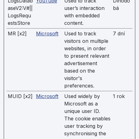
LogsDatab
YouTube
Used to track
Dlhodo
aseV2:V#||
user’s interaction
bá
LogsRequ
with embedded
estsStore
content.
MR [x2]
Microsoft
Used to track
7 dní
visitors on multiple
websites, in order
to present relevant
advertisement
based on the
visitor's
preferences.
MUID [x2]
Microsoft
Used widely by
1 rok
Microsoft as a
unique user ID.
The cookie enables
user tracking by
synchronising the