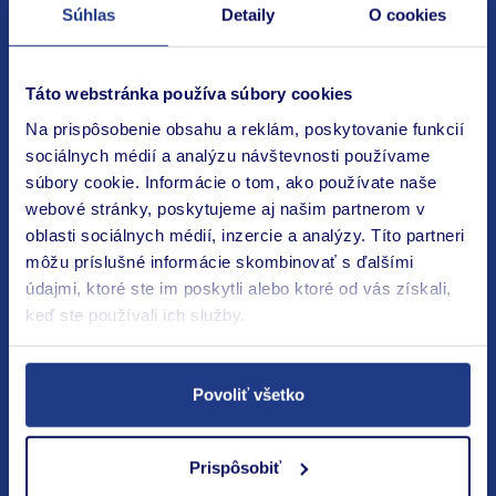
Nastavenie Cookies
Súhlas
Detaily
O cookies
Kariéra
Táto webstránka používa súbory cookies
Blog
Na prispôsobenie obsahu a reklám, poskytovanie funkcií
sociálnych médií a analýzu návštevnosti používame
PZP
súbory cookie. Informácie o tom, ako používate naše
Havarijné poistenie
webové stránky, poskytujeme aj našim partnerom v
oblasti sociálnych médií, inzercie a analýzy. Títo partneri
Cestovné poistenie
môžu príslušné informácie skombinovať s ďalšími
Poistenie nehnuteľnosti a domácnosti
údajmi, ktoré ste im poskytli alebo ktoré od vás získali,
keď ste používali ich služby.
Poistenie zodpovednosti
Produktové stránky
Povoliť všetko
Časté otázky – FAQ
Prispôsobiť