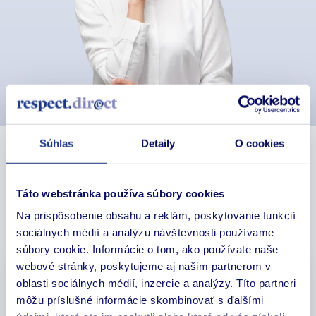
Súhlas
Detaily
O cookies
Prečo sa poistiť u
AUTOPREDAJCU?
Táto webstránka používa súbory cookies
Na prispôsobenie obsahu a reklám, poskytovanie funkcií
AUTOPREDAJCA vie vyriešiť všetko na mieste.
sociálnych médií a analýzu návštevnosti používame
súbory cookie. Informácie o tom, ako používate naše
webové stránky, poskytujeme aj našim partnerom v
oblasti sociálnych médií, inzercie a analýzy. Títo partneri
môžu príslušné informácie skombinovať s ďalšími
Získate cenovo najvýhodnejšie poistenie.