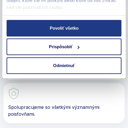
údajmi, ktoré ste im poskytli alebo ktoré od vás získali,
keď ste používali ich služby.
Povoliť všetko
Poistený ste hneď od prevzatia vozidla.
Prispôsobiť
Odmietnuť
Získate najlepšie krytie podľa Vašich potrieb.
Spolupracujeme so všetkými významnými
poisťovňami.