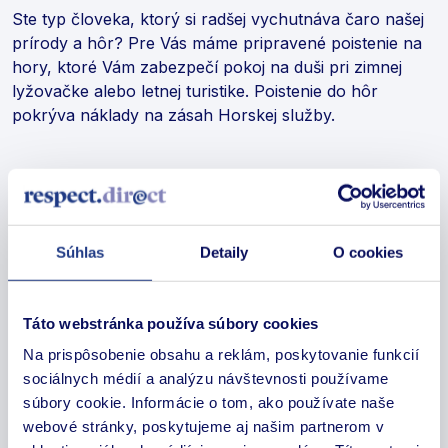
Ste typ človeka, ktorý si radšej vychutnáva čaro našej
prírody a hôr? Pre Vás máme pripravené poistenie na
hory, ktoré Vám zabezpečí pokoj na duši pri zimnej
lyžovačke alebo letnej turistike. Poistenie do hôr
pokrýva náklady na zásah Horskej služby.
Liečebné náklady v zahraničí
Liečebné náklady v zahraničí sú dôležitou súčasťou
Súhlas
Detaily
O cookies
každého cestovného poistenia, bez ohľadu od zvolenej
poisťovne. Úraz alebo náhla choroba Vás môžu
prekvapiť kdekoľvek. Ak sa nachádzate v zahraničí a
Táto webstránka používa súbory cookies
potrebujete lekársku starostlivosť, náklady na liečbu
môžu byť vysoké a pre Vás môžu predstavovať značné
Na prispôsobenie obsahu a reklám, poskytovanie funkcií
finančné zaťaženie. Prečo siahať na úspory, keď sa
sociálnych médií a analýzu návštevnosti používame
môžete proti tomuto riziku jednoducho poistiť?
súbory cookie. Informácie o tom, ako používate naše
webové stránky, poskytujeme aj našim partnerom v
Cestovné poistenie zvyčajne kryje náklady na urgentné