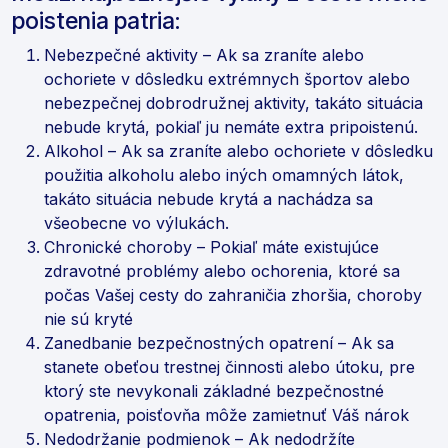
poistenia patria:
Nebezpečné aktivity – Ak sa zraníte alebo
ochoriete v dôsledku extrémnych športov alebo
nebezpečnej dobrodružnej aktivity, takáto situácia
nebude krytá, pokiaľ ju nemáte extra pripoistenú.
Alkohol – Ak sa zraníte alebo ochoriete v dôsledku
použitia alkoholu alebo iných omamných látok,
takáto situácia nebude krytá a nachádza sa
všeobecne vo výlukách.
Chronické choroby – Pokiaľ máte existujúce
zdravotné problémy alebo ochorenia, ktoré sa
počas Vašej cesty do zahraničia zhoršia, choroby
nie sú kryté
Zanedbanie bezpečnostných opatrení – Ak sa
stanete obeťou trestnej činnosti alebo útoku, pre
ktorý ste nevykonali základné bezpečnostné
opatrenia, poisťovňa môže zamietnuť Váš nárok
Nedodržanie podmienok – Ak nedodržíte