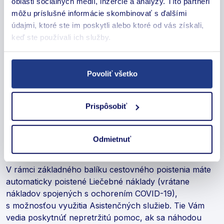
oblasti sociálnych médií, inzercie a analýzy. Títo partneri
a neodkladné liečebné výdavky, lekársku starostlivosť,
môžu príslušné informácie skombinovať s ďalšími
lieky, hospitalizáciu, operácie a vyšetrenia v zahraničí.
údajmi, ktoré ste im poskytli alebo ktoré od vás získali,
Niektoré poistné produkty môžu tiež pokrývať náklady
keď ste používali ich služby.
na návrat do domovskej krajiny pre lekársku evakuáciu
alebo transport.
Povoliť všetko
Pri uzatváraní cestovného poistenia Vám odporúčame,
dôkladne prečítať podmienky poistenia a overiť si, aké
výdavky sú kryté a aký je maximálny limit pre liečebné
Prispôsobiť
náklady v zahraničí.
Odmietnuť
Aké pripoistenie si môžem vybrať?
V rámci základného balíku cestovného poistenia máte
automaticky poistené Liečebné náklady (vrátane
nákladov spojených s ochorením COVID-19),
s možnosťou využitia Asistenčných služieb. Tie Vám
vedia poskytnúť nepretržitú pomoc, ak sa náhodou