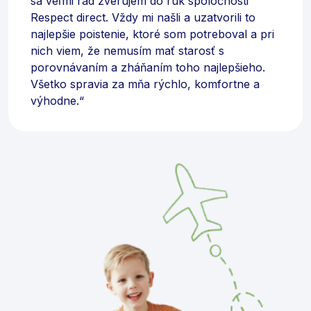
sa veľmi rád zverujem do rúk spoločnosti
Respect direct. Vždy mi našli a uzatvorili to
najlepšie poistenie, ktoré som potreboval a pri
nich viem, že nemusím mať starosť s
porovnávaním a zháňaním toho najlepšieho.
Všetko spravia za mňa rýchlo, komfortne a
výhodne.“