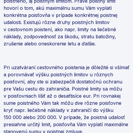
poistného, aj poistným limitom. Práve poistný limit
hovorí o tom, akú maximálnu sumu Vám vyplatí
konkrétna poisťovňa v prípade konkrétnej poistnej
udalosti. Existujú rôzne druhy poistných limitov
v cestovnom poistení, ako napr. limity na liečebné
náklady, zodpovednosť za škodu, stratu batožiny,
zrušenie alebo oneskorenie letu a ďalšie.
Pri uzatváraní cestovného poistenia je dôležité si všímať
a porovnávať výšku poistných limitov u rôznych
poisťovní, aby ste si zabezpečili dostatočnú ochranu
pre Vašu cestu do zahraničia. Poistné limity sa môžu
v poisťovniach líšiť až o desaťtisíce eur. Pri rovnakej
sume poistného Vám tak môžu dve rôzne poisťovne
kryť napr. liečebné náklady v zahraničí do výšku
150 000 alebo 200 000. V prípade, že poistná udalosť
presiahne určitý limit, poisťovňa Vám vyplatí maximálne
stanovenú sumu v poistnej zmluve.