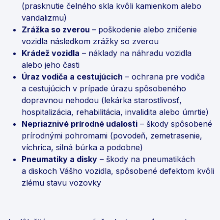
(prasknutie čelného skla kvôli kamienkom alebo
vandalizmu)
Zrážka so zverou
– poškodenie alebo zničenie
vozidla následkom zrážky so zverou
Krádež vozidla
– náklady na náhradu vozidla
alebo jeho časti
Úraz vodiča a cestujúcich
– ochrana pre vodiča
a cestujúcich v prípade úrazu spôsobeného
dopravnou nehodou (lekárka starostlivosť,
hospitalizácia, rehabilitácia, invalidita alebo úmrtie)
Nepriaznivé prírodné udalosti
– škody spôsobené
prírodnými pohromami (povodeň, zemetrasenie,
víchrica, silná búrka a podobne)
Pneumatiky a disky
– škody na pneumatikách
a diskoch Vášho vozidla, spôsobené defektom kvôli
zlému stavu vozovky