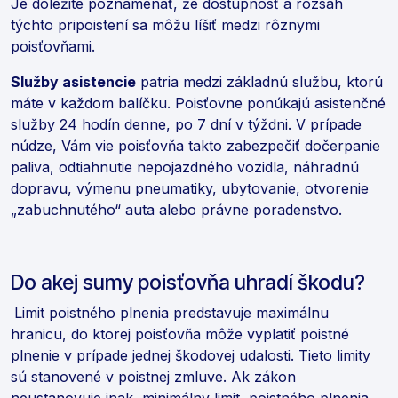
Je dôležité poznamenať, že dostupnosť a rozsah
týchto pripoistení sa môžu líšiť medzi rôznymi
poisťovňami.
Služby asistencie
patria medzi základnú službu, ktorú
máte v každom balíčku. Poisťovne ponúkajú asistenčné
služby 24 hodín denne, po 7 dní v týždni. V prípade
núdze, Vám vie poisťovňa takto zabezpečiť dočerpanie
paliva, odtiahnutie nepojazdného vozidla, náhradnú
dopravu, výmenu pneumatiky, ubytovanie, otvorenie
„zabuchnutého“ auta alebo právne poradenstvo.
Do akej sumy poisťovňa uhradí škodu?
Limit poistného plnenia predstavuje maximálnu
hranicu, do ktorej poisťovňa môže vyplatiť poistné
plnenie v prípade jednej škodovej udalosti. Tieto limity
sú stanovené v poistnej zmluve. Ak zákon
neustanovuje inak, minimálny limit poistného plnenia