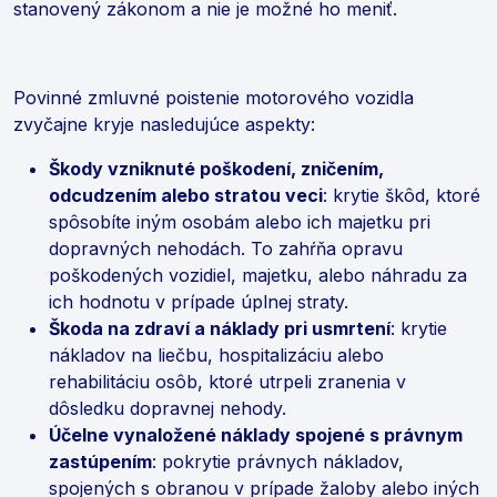
stanovený zákonom a nie je možné ho meniť.
Povinné zmluvné poistenie motorového vozidla
zvyčajne kryje nasledujúce aspekty:
Škody vzniknuté poškodení, zničením,
odcudzením alebo stratou veci
: krytie škôd, ktoré
spôsobíte iným osobám alebo ich majetku pri
dopravných nehodách. To zahŕňa opravu
poškodených vozidiel, majetku, alebo náhradu za
ich hodnotu v prípade úplnej straty.
Škoda na zdraví a náklady pri usmrtení
: krytie
nákladov na liečbu, hospitalizáciu alebo
rehabilitáciu osôb, ktoré utrpeli zranenia v
dôsledku dopravnej nehody.
Účelne vynaložené náklady spojené s právnym
zastúpením
: pokrytie právnych nákladov,
spojených s obranou v prípade žaloby alebo iných