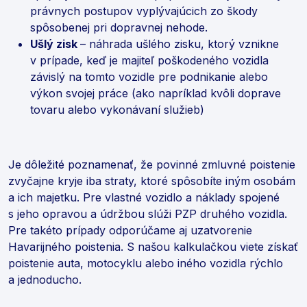
právnych postupov vyplývajúcich zo škody
spôsobenej pri dopravnej nehode.
Ušlý zisk
– náhrada ušlého zisku, ktorý vznikne
v prípade, keď je majiteľ poškodeného vozidla
závislý na tomto vozidle pre podnikanie alebo
výkon svojej práce (ako napríklad kvôli doprave
tovaru alebo vykonávaní služieb)
Je dôležité poznamenať, že povinné zmluvné poistenie
zvyčajne kryje iba straty, ktoré spôsobíte iným osobám
a ich majetku. Pre vlastné vozidlo a náklady spojené
s jeho opravou a údržbou slúži PZP druhého vozidla.
Pre takéto prípady odporúčame aj uzatvorenie
Havarijného poistenia. S našou kalkulačkou viete získať
poistenie auta, motocyklu alebo iného vozidla rýchlo
a jednoducho.