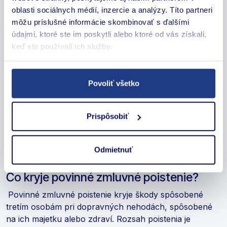
jedná o automobil, motocykel alebo prípojné vozidlo
oblasti sociálnych médií, inzercie a analýzy. Títo partneri
s evidenčným číslom.
môžu príslušné informácie skombinovať s ďalšími
údajmi, ktoré ste im poskytli alebo ktoré od vás získali,
Existujú však aj vozidlá bez evidenčného čísla, ktoré sa
keď ste používali ich služby.
pri práci javia ako pracovné stroje, avšak akonáhle
vstúpia do cestnej premávky, PZP je pre nich rovnako
povinné. Do tejto skupiny patria rôzne vysokozdvižné
Povoliť všetko
vozíky, poľnohospodárske stroje (traktor, kosačka,
sejačka a podobne) a stavebné stroje (bager, buldozer,
valec a podobne). Ak ste vlastníkom podobného
Prispôsobiť
vozidla, radi Vám pomôžeme s jeho poistením
prostredníctvom našej kalkulačky.
Odmietnuť
Čo kryje povinné zmluvné poistenie?
Povinné zmluvné poistenie kryje škody spôsobené
tretím osobám pri dopravných nehodách, spôsobené
na ich majetku alebo zdraví. Rozsah poistenia je