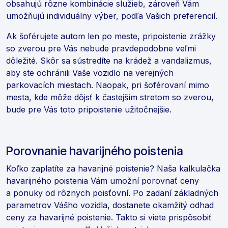
obsahujú rôzne kombinácie služieb, zároveň Vám
umožňujú individuálny výber, podľa Vašich preferencií.
Ak šoférujete autom len po meste, pripoistenie zrážky
so zverou pre Vás nebude pravdepodobne veľmi
dôležité. Skôr sa sústredíte na krádež a vandalizmus,
aby ste ochránili Vaše vozidlo na verejných
parkovacích miestach. Naopak, pri šoférovaní mimo
mesta, kde môže dôjsť k častejším stretom so zverou,
bude pre Vás toto pripoistenie užitočnejšie.
Porovnanie havarijného poistenia
Koľko zaplatíte za havarijné poistenie? Naša kalkulačka
havarijného poistenia Vám umožní porovnať ceny
a ponuky od rôznych poisťovní. Po zadaní základných
parametrov Vášho vozidla, dostanete okamžitý odhad
ceny za havarijné poistenie. Takto si viete prispôsobiť