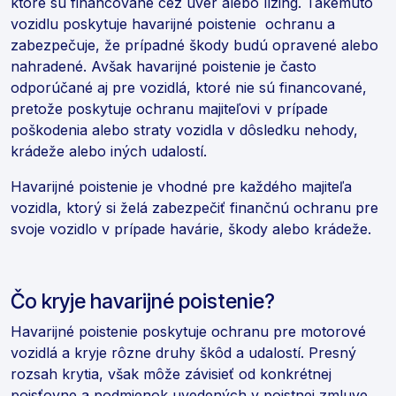
ktoré sú financované cez úver alebo lízing. Takémuto
vozidlu poskytuje havarijné poistenie ochranu a
zabezpečuje, že prípadné škody budú opravené alebo
nahradené. Avšak havarijné poistenie je často
odporúčané aj pre vozidlá, ktoré nie sú financované,
pretože poskytuje ochranu majiteľovi v prípade
poškodenia alebo straty vozidla v dôsledku nehody,
krádeže alebo iných udalostí.
Havarijné poistenie je vhodné pre každého majiteľa
vozidla, ktorý si želá zabezpečiť finančnú ochranu pre
svoje vozidlo v prípade havárie, škody alebo krádeže.
Čo kryje havarijné poistenie?
Havarijné poistenie poskytuje ochranu pre motorové
vozidlá a kryje rôzne druhy škôd a udalostí. Presný
rozsah krytia, však môže závisieť od konkrétnej
poisťovne a podmienok uvedených v poistnej zmluve.