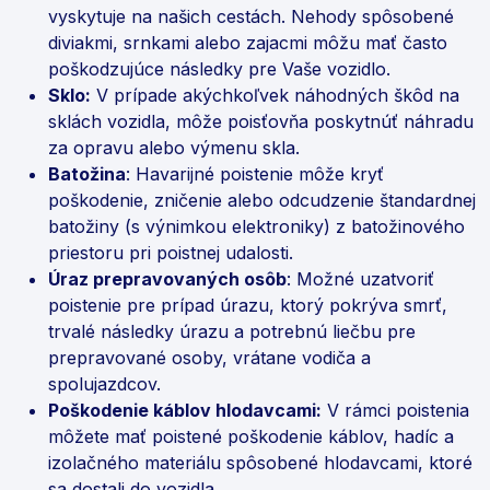
vyskytuje na našich cestách. Nehody spôsobené
diviakmi, srnkami alebo zajacmi môžu mať často
poškodzujúce následky pre Vaše vozidlo.
Sklo:
V prípade akýchkoľvek náhodných škôd na
sklách vozidla, môže poisťovňa poskytnúť náhradu
za opravu alebo výmenu skla.
Batožina
: Havarijné poistenie môže kryť
poškodenie, zničenie alebo odcudzenie štandardnej
batožiny (s výnimkou elektroniky) z batožinového
priestoru pri poistnej udalosti.
Úraz prepravovaných osôb
: Možné uzatvoriť
poistenie pre prípad úrazu, ktorý pokrýva smrť,
trvalé následky úrazu a potrebnú liečbu pre
prepravované osoby, vrátane vodiča a
spolujazdcov.
Poškodenie káblov hlodavcami:
V rámci poistenia
môžete mať poistené poškodenie káblov, hadíc a
izolačného materiálu spôsobené hlodavcami, ktoré
sa dostali do vozidla.