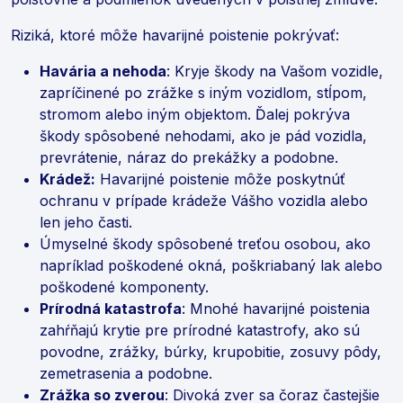
Riziká, ktoré môže havarijné poistenie pokrývať:
Havária a nehoda
: Kryje škody na Vašom vozidle,
zapríčinené po zrážke s iným vozidlom, stĺpom,
stromom alebo iným objektom. Ďalej pokrýva
škody spôsobené nehodami, ako je pád vozidla,
prevrátenie, náraz do prekážky a podobne.
Krádež:
Havarijné poistenie môže poskytnúť
ochranu v prípade krádeže Vášho vozidla alebo
len jeho časti.
Úmyselné škody spôsobené treťou osobou, ako
napríklad poškodené okná, poškriabaný lak alebo
poškodené komponenty.
Prírodná katastrofa
: Mnohé havarijné poistenia
zahŕňajú krytie pre prírodné katastrofy, ako sú
povodne, zrážky, búrky, krupobitie, zosuvy pôdy,
zemetrasenia a podobne.
Zrážka so zverou
: Divoká zver sa čoraz častejšie