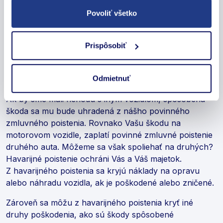
Povoliť všetko
Havarijné poistenie predstavuje poistenie motorového
vozidla, ktoré poskytuje ochranu proti škodám
spôsobených nehodou, haváriou, kolíziou alebo inými
Prispôsobiť
udalosťami. Havarijné poistenie je voliteľné, často
funguje ako doplnok k povinnému zmluvnému
Odmietnuť
poisteniu motorových vozidiel.
Ak by sme mali nehodu s iným vozidlom, spôsobená
škoda sa mu bude uhradená z nášho povinného
zmluvného poistenia. Rovnako Vašu škodu na
motorovom vozidle, zaplatí povinné zmluvné poistenie
druhého auta. Môžeme sa však spoliehať na druhých?
Havarijné poistenie ochráni Vás a Váš majetok.
Z havarijného poistenia sa kryjú náklady na opravu
alebo náhradu vozidla, ak je poškodené alebo zničené.
Zároveň sa môžu z havarijného poistenia kryť iné
druhy poškodenia, ako sú škody spôsobené