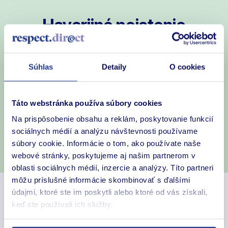
Havarijné poistenie
Vypočítajte si nezáväzne cenu poistenia vášho auta
a jednoducho si ho uzatvorte online z pohodlia
Súhlas
Detaily
O cookies
domova.
Táto webstránka používa súbory cookies
Výpočet ceny
Na prispôsobenie obsahu a reklám, poskytovanie funkcií
sociálnych médií a analýzu návštevnosti používame
súbory cookie. Informácie o tom, ako používate naše
Potrebujem poradiť
webové stránky, poskytujeme aj našim partnerom v
oblasti sociálnych médií, inzercie a analýzy. Títo partneri
môžu príslušné informácie skombinovať s ďalšími
údajmi, ktoré ste im poskytli alebo ktoré od vás získali,
Havarijné poistenie – Kasko
keď ste používali ich služby.