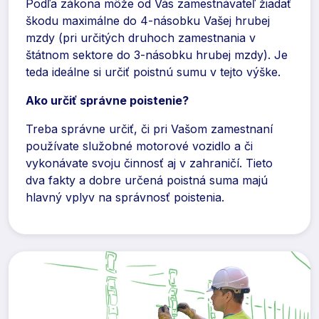
Podľa zákona môže od Vás zamestnávateľ žiadať
škodu maximálne do 4-násobku Vašej hrubej
mzdy (pri určitých druhoch zamestnania v
štátnom sektore do 3-násobku hrubej mzdy). Je
teda ideálne si určiť poistnú sumu v tejto výške.
Ako určiť správne poistenie?
Treba správne určiť, či pri Vašom zamestnaní
používate služobné motorové vozidlo a či
vykonávate svoju činnosť aj v zahraničí. Tieto
dva fakty a dobre určená poistná suma majú
hlavný vplyv na správnosť poistenia.