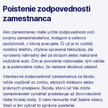
Poistenie zodpovednosti
zamestnanca
Ako zamestnanec máte určité zodpovednosti voči
svojmu zamestnávateľovi, kolegom a celkovo
spoločnosti, v ktorej pracujete. Či už je to rozbitý
mobilný telefón, chybne spravená fakturácia, zle
vyrobený náhradný diel za strojom alebo nabúrané
služobné auto. Čím je povolanie rizikovejšie, tým väčšie
je aj potenciálne riziko, že nastane škodová udalosť.
Všeobecná zodpovednosť zamestnanca za škodu
môže vyplývať zo zmlúv, etických kódexov alebo
právnych predpisov. Škoda, ktorú od Vás môže
zamestnávateľ vymáhať predstavuje až štvornásobok
Vašej hrubej mzdy. S nami nemusíte mať žiadne obavy.
Stačí si len vybrať to správne poistenie.