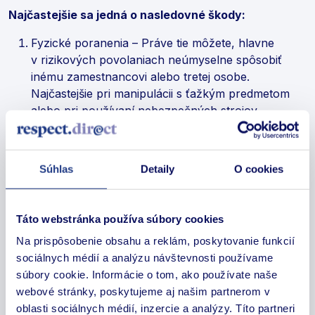
Najčastejšie sa jedná o nasledovné škody:
Fyzické poranenia – Práve tie môžete, hlavne
v rizikových povolaniach neúmyselne spôsobiť
inému zamestnancovi alebo tretej osobe.
Najčastejšie pri manipulácii s ťažkým predmetom
alebo pri používaní nebezpečných strojov.
Materiálne škody – Poškodiť alebo zničiť majetok
nemusíte len zamestnávateľovi ale aj tretej osobe.
Stať sa tak môže pri manipulácii s nástrojmi alebo
Súhlas
Detaily
O cookies
preprave materiálov.
Finančné škody – Ako človek sa môžete pomýliť
hocikedy, napríklad. aj pri faktúre alebo
Táto webstránka používa súbory cookies
nesprávnym použitím finančných prostriedkov
Na prispôsobenie obsahu a reklám, poskytovanie funkcií
Právne problémy – Ak porušíte autorské práva
sociálnych médií a analýzu návštevnosti používame
alebo sa dopustíte podvodu
súbory cookie. Informácie o tom, ako používate naše
Neschopnosť plniť pracovné povinnosti –
webové stránky, poskytujeme aj našim partnerom v
Neplnením pracovných povinností môžete ohroziť
oblasti sociálnych médií, inzercie a analýzy. Títo partneri
fungovanie podniku alebo mu spôsobiť finančné