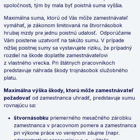
spoločnosti, tým by mala byť poistná suma vyššia.
Maximálna suma, ktorú od Vás môže zamestnávateľ
vymáhať, je zákonom limitovaná na štvornásobok
hrubej mzdy pre jednu poistnú udalosť. Odporúčame
Vám poistenie uzatvoriť na takúto sumu. V prípade
nižšej poistnej sumy sa vystavujete riziku, že prípadný
rozdiel na škode doplatíte zamestnávateľovi
z vlastného vrecka. Pri štátnych pracovníkoch
predstavuje náhrada škody trojnásobok služobného
platu.
Maximálna výška škody, ktorú môže zamestnávateľ
požadovať
od zamestnanca uhradiť, predstavuje sumu
rovnajúcu sa:
štvornásobku
priemerného mesačného zárobku
zamestnanca v pracovnom pomere a zamestnanca
pri výkone práce vo verejnom záujme (napr.