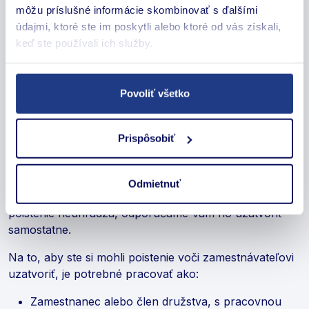
môžu príslušné informácie skombinovať s ďalšími
straty
údajmi, ktoré ste im poskytli alebo ktoré od vás získali,
Iné škody – špecifické škody, ktoré súvisia od
keď ste používali ich služby.
konkrétnej povahy Vašej práce a pracovného
prostredia
Povoliť všetko
Kto môže uzavrieť poistenie
zodpovednosti zamestnanca?
Prispôsobiť
Poistenie zodpovednosti zamestnanca môže za svojich
zamestnancov uzatvoriť aj zamestnávateľ, avšak nie je
Odmietnuť
to jeho povinnosť Ak za Vás zamestnávateľ takéto
poistenie neuhrádza, odporúčame Vám ho uzatvoriť
samostatne.
Na to, aby ste si mohli poistenie voči zamestnávateľovi
uzatvoriť, je potrebné pracovať ako:
Zamestnanec alebo člen družstva, s pracovnou