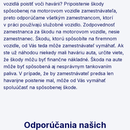
vozidlá poistiť voči havárii? Pripoistenie škody
spôsobenej na motorovom vozidle zamestnávateľa,
preto odporúčame všetkým zamestnancom, ktorí
v práci používajú služobné vozidlo. Zodpovednosť
zamestnanca za škodu na motorovom vozidle, nesie
zamestnanec. Škodu, ktorú spôsobíte na firemnom
vozidle, od Vás teda môže zamestnávateľ vymáhať. Ak
ste už náhodou niekedy mali haváriu auta, určite viete,
že škody môžu byť finančne nákladné. Škoda na aute
môže byť spôsobená aj nesprávnym tankovaním
paliva. V prípade, že by zamestnávateľ predsa len
havarijne poistenie mal, môže od Vás vymáhať
spoluúčasť na spôsobenej škode.
Odporúčania našich