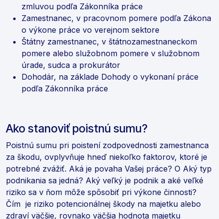
zmluvou podľa Zákonníka práce
Zamestnanec, v pracovnom pomere podľa Zákona
o výkone práce vo verejnom sektore
Štátny zamestnanec, v štátnozamestnaneckom
pomere alebo služobnom pomere v služobnom
úrade, sudca a prokurátor
Dohodár, na základe Dohody o vykonaní práce
podľa Zákonníka práce
Ako stanoviť poistnú sumu?
Poistnú sumu pri poistení zodpovednosti zamestnanca
za škodu, ovplyvňuje hneď niekoľko faktorov, ktoré je
potrebné zvážiť. Aká je povaha Vašej práce? O Aký typ
podnikania sa jedná? Aký veľký je podnik a aké veľké
riziko sa v ňom môže spôsobiť pri výkone činnosti?
Čím je riziko potencionálnej škody na majetku alebo
zdraví väčšie, rovnako väčšia hodnota majetku