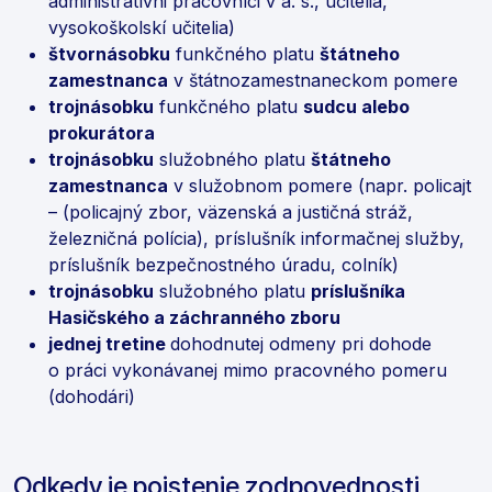
administratívni pracovníci v a. s., učitelia,
vysokoškolskí učitelia)
štvornásobku
funkčného platu
štátneho
zamestnanca
v štátnozamestnaneckom pomere
trojnásobku
funkčného platu
sudcu alebo
prokurátora
trojnásobku
služobného platu
štátneho
zamestnanca
v služobnom pomere (napr. policajt
– (policajný zbor, väzenská a justičná stráž,
železničná polícia), príslušník informačnej služby,
príslušník bezpečnostného úradu, colník)
trojnásobku
služobného platu
príslušníka
Hasičského a záchranného zboru
jednej tretine
dohodnutej odmeny pri dohode
o práci vykonávanej mimo pracovného pomeru
(dohodári)
Odkedy je poistenie zodpovednosti