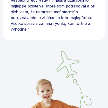
Respect direct. Vždy mi našli a uzatvorili to
najlepšie poistenie, ktoré som potreboval a pri
nich viem, že nemusím mať starosť s
porovnávaním a zháňaním toho najlepšieho.
Všetko spravia za mňa rýchlo, komfortne a
výhodne.“