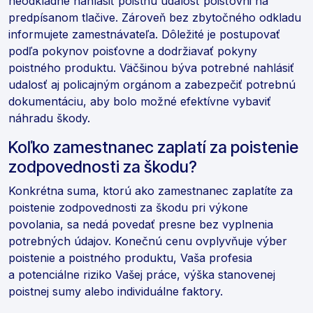
neodkladne nahlásiť poistnú udalosť poisťovni na
predpísanom tlačive. Zároveň bez zbytočného odkladu
informujete zamestnávateľa. Dôležité je postupovať
podľa pokynov poisťovne a dodržiavať pokyny
poistného produktu. Väčšinou býva potrebné nahlásiť
udalosť aj policajným orgánom a zabezpečiť potrebnú
dokumentáciu, aby bolo možné efektívne vybaviť
náhradu škody.
Koľko zamestnanec zaplatí za poistenie
zodpovednosti za škodu?
Konkrétna suma, ktorú ako zamestnanec zaplatíte za
poistenie zodpovednosti za škodu pri výkone
povolania, sa nedá povedať presne bez vyplnenia
potrebných údajov. Konečnú cenu ovplyvňuje výber
poistenie a poistného produktu, Vaša profesia
a potenciálne riziko Vašej práce, výška stanovenej
poistnej sumy alebo individuálne faktory.