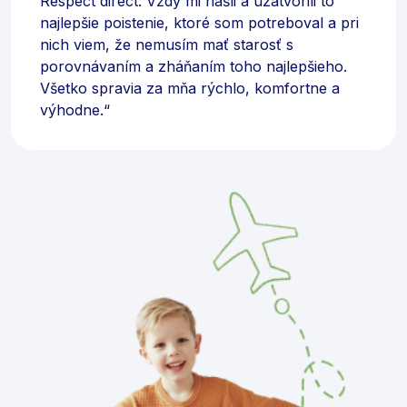
Respect direct. Vždy mi našli a uzatvorili to
najlepšie poistenie, ktoré som potreboval a pri
nich viem, že nemusím mať starosť s
porovnávaním a zháňaním toho najlepšieho.
Všetko spravia za mňa rýchlo, komfortne a
výhodne.“