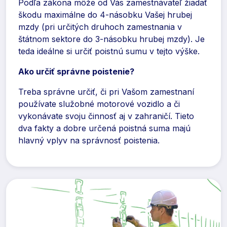
Podľa zákona môže od Vás zamestnávateľ žiadať
škodu maximálne do 4-násobku Vašej hrubej
mzdy (pri určitých druhoch zamestnania v
štátnom sektore do 3-násobku hrubej mzdy). Je
teda ideálne si určiť poistnú sumu v tejto výške.
Ako určiť správne poistenie?
Treba správne určiť, či pri Vašom zamestnaní
používate služobné motorové vozidlo a či
vykonávate svoju činnosť aj v zahraničí. Tieto
dva fakty a dobre určená poistná suma majú
hlavný vplyv na správnosť poistenia.