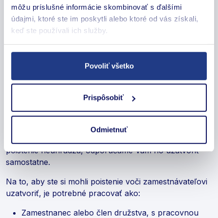
môžu príslušné informácie skombinovať s ďalšími
straty
údajmi, ktoré ste im poskytli alebo ktoré od vás získali,
Iné škody – špecifické škody, ktoré súvisia od
keď ste používali ich služby.
konkrétnej povahy Vašej práce a pracovného
prostredia
Povoliť všetko
Kto môže uzavrieť poistenie
zodpovednosti zamestnanca?
Prispôsobiť
Poistenie zodpovednosti zamestnanca môže za svojich
zamestnancov uzatvoriť aj zamestnávateľ, avšak nie je
Odmietnuť
to jeho povinnosť Ak za Vás zamestnávateľ takéto
poistenie neuhrádza, odporúčame Vám ho uzatvoriť
samostatne.
Na to, aby ste si mohli poistenie voči zamestnávateľovi
uzatvoriť, je potrebné pracovať ako:
Zamestnanec alebo člen družstva, s pracovnou