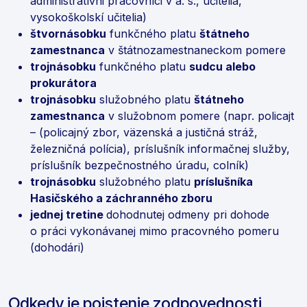
administratívni pracovníci v a. s., učitelia,
vysokoškolskí učitelia)
štvornásobku
funkčného platu
štátneho
zamestnanca
v štátnozamestnaneckom pomere
trojnásobku
funkčného platu
sudcu alebo
prokurátora
trojnásobku
služobného platu
štátneho
zamestnanca
v služobnom pomere (napr. policajt
– (policajný zbor, väzenská a justičná stráž,
železničná polícia), príslušník informačnej služby,
príslušník bezpečnostného úradu, colník)
trojnásobku
služobného platu
príslušníka
Hasičského a záchranného zboru
jednej tretine
dohodnutej odmeny pri dohode
o práci vykonávanej mimo pracovného pomeru
(dohodári)
Odkedy je poistenie zodpovednosti