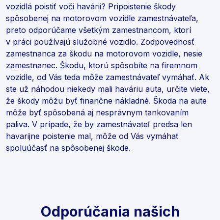
vozidlá poistiť voči havárii? Pripoistenie škody
spôsobenej na motorovom vozidle zamestnávateľa,
preto odporúčame všetkým zamestnancom, ktorí
v práci používajú služobné vozidlo. Zodpovednosť
zamestnanca za škodu na motorovom vozidle, nesie
zamestnanec. Škodu, ktorú spôsobíte na firemnom
vozidle, od Vás teda môže zamestnávateľ vymáhať. Ak
ste už náhodou niekedy mali haváriu auta, určite viete,
že škody môžu byť finančne nákladné. Škoda na aute
môže byť spôsobená aj nesprávnym tankovaním
paliva. V prípade, že by zamestnávateľ predsa len
havarijne poistenie mal, môže od Vás vymáhať
spoluúčasť na spôsobenej škode.
Odporúčania našich