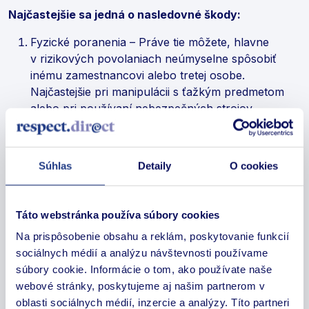
Najčastejšie sa jedná o nasledovné škody:
Fyzické poranenia – Práve tie môžete, hlavne
v rizikových povolaniach neúmyselne spôsobiť
inému zamestnancovi alebo tretej osobe.
Najčastejšie pri manipulácii s ťažkým predmetom
alebo pri používaní nebezpečných strojov.
Materiálne škody – Poškodiť alebo zničiť majetok
nemusíte len zamestnávateľovi ale aj tretej osobe.
Stať sa tak môže pri manipulácii s nástrojmi alebo
Súhlas
Detaily
O cookies
preprave materiálov.
Finančné škody – Ako človek sa môžete pomýliť
hocikedy, napríklad. aj pri faktúre alebo
Táto webstránka používa súbory cookies
nesprávnym použitím finančných prostriedkov
Na prispôsobenie obsahu a reklám, poskytovanie funkcií
Právne problémy – Ak porušíte autorské práva
sociálnych médií a analýzu návštevnosti používame
alebo sa dopustíte podvodu
súbory cookie. Informácie o tom, ako používate naše
Neschopnosť plniť pracovné povinnosti –
webové stránky, poskytujeme aj našim partnerom v
Neplnením pracovných povinností môžete ohroziť
oblasti sociálnych médií, inzercie a analýzy. Títo partneri
fungovanie podniku alebo mu spôsobiť finančné