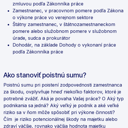
zmluvou podľa Zákonníka práce
Zamestnanec, v pracovnom pomere podľa Zákona
o výkone práce vo verejnom sektore
Štátny zamestnanec, v štátnozamestnaneckom
pomere alebo služobnom pomere v služobnom
úrade, sudca a prokurátor
Dohodár, na základe Dohody o vykonaní práce
podľa Zákonníka práce
Ako stanoviť poistnú sumu?
Poistnú sumu pri poistení zodpovednosti zamestnanca
za škodu, ovplyvňuje hneď niekoľko faktorov, ktoré je
potrebné zvážiť. Aká je povaha Vašej práce? O Aký typ
podnikania sa jedná? Aký veľký je podnik a aké veľké
riziko sa v ňom môže spôsobiť pri výkone činnosti?
Čím je riziko potencionálnej škody na majetku alebo
zdraví väčšie, rovnako väčšia hodnota majetku