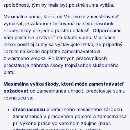
spoločnosti, tým by mala byť poistná suma vyššia.
Maximálna suma, ktorú od Vás môže zamestnávateľ
vymáhať, je zákonom limitovaná na štvornásobok
hrubej mzdy pre jednu poistnú udalosť. Odporúčame
Vám poistenie uzatvoriť na takúto sumu. V prípade
nižšej poistnej sumy sa vystavujete riziku, že prípadný
rozdiel na škode doplatíte zamestnávateľovi
z vlastného vrecka. Pri štátnych pracovníkoch
predstavuje náhrada škody trojnásobok služobného
platu.
Maximálna výška škody, ktorú môže zamestnávateľ
požadovať
od zamestnanca uhradiť, predstavuje sumu
rovnajúcu sa:
štvornásobku
priemerného mesačného zárobku
zamestnanca v pracovnom pomere a zamestnanca
pri výkone práce vo verejnom záujme (napr.