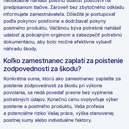
neodkladne nahlásiť poistnú udalosť poisťovni na
predpísanom tlačive. Zároveň bez zbytočného odkladu
informujete zamestnávateľa. Dôležité je postupovať
podľa pokynov poisťovne a dodržiavať pokyny
poistného produktu. Väčšinou býva potrebné nahlásiť
udalosť aj policajným orgánom a zabezpečiť potrebnú
dokumentáciu, aby bolo možné efektívne vybaviť
náhradu škody.
Koľko zamestnanec zaplatí za poistenie
zodpovednosti za škodu?
Konkrétna suma, ktorú ako zamestnanec zaplatíte za
poistenie zodpovednosti za škodu pri výkone
povolania, sa nedá povedať presne bez vyplnenia
potrebných údajov. Konečnú cenu ovplyvňuje výber
poistenie a poistného produktu, Vaša profesia
a potenciálne riziko Vašej práce, výška stanovenej
poistnej sumy alebo individuálne faktory.