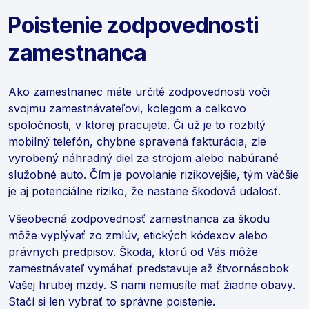
Poistenie zodpovednosti
zamestnanca
Ako zamestnanec máte určité zodpovednosti voči
svojmu zamestnávateľovi, kolegom a celkovo
spoločnosti, v ktorej pracujete. Či už je to rozbitý
mobilný telefón, chybne spravená fakturácia, zle
vyrobený náhradný diel za strojom alebo nabúrané
služobné auto. Čím je povolanie rizikovejšie, tým väčšie
je aj potenciálne riziko, že nastane škodová udalosť.
Všeobecná zodpovednosť zamestnanca za škodu
môže vyplývať zo zmlúv, etických kódexov alebo
právnych predpisov. Škoda, ktorú od Vás môže
zamestnávateľ vymáhať predstavuje až štvornásobok
Vašej hrubej mzdy. S nami nemusíte mať žiadne obavy.
Stačí si len vybrať to správne poistenie.