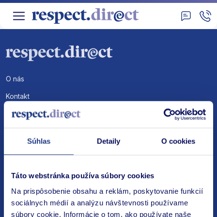
O nás
Kontakt
Hlásenie poistných udalosti
Obchodné podmienky
Súhlas
Detaily
O cookies
Zoznam poisťovni
Osobné údaje – GDPR
Táto webstránka používa súbory cookies
Odstúpenie od poistenia
Na prispôsobenie obsahu a reklám, poskytovanie funkcií
Reklamácie
sociálnych médií a analýzu návštevnosti používame
súbory cookie. Informácie o tom, ako používate naše