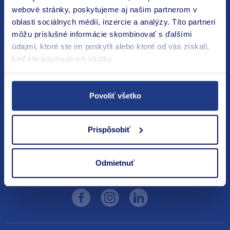
Nastavenie Cookies
webové stránky, poskytujeme aj našim partnerom v
oblasti sociálnych médií, inzercie a analýzy. Títo partneri
môžu príslušné informácie skombinovať s ďalšími
údajmi, ktoré ste im poskytli alebo ktoré od vás získali,
Kontaktujte nás
keď ste používali ich služby.
+421 950 105 037
Povoliť všetko
info@respect-direct.sk
Prispôsobiť
Respect direct s. r. o.
Valová 38
Piešťany 921 01
Odmietnuť