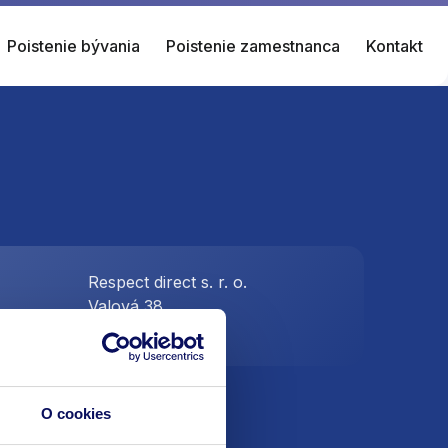
Poistenie bývania
Poistenie zamestnanca
Kontakt
Respect direct s. r. o.
Valová 38
.sk
Piešťany 921 01
O cookies