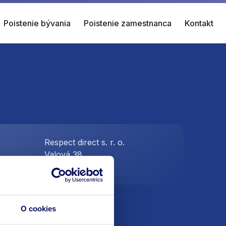
Poistenie bývania
Poistenie zamestnanca
Kontakt
Respect direct s. r. o.
Valová 38
.sk
Piešťany 921 01
O cookies