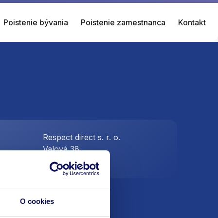
Poistenie bývania
Poistenie zamestnanca
Kontakt
Respect direct s. r. o.
Valová 38
.sk
Piešťany 921 01
O cookies