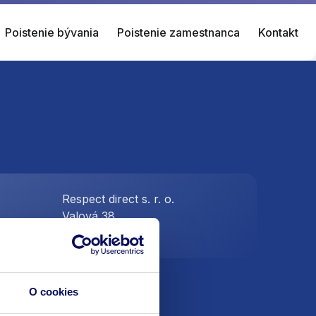
Poistenie bývania
Poistenie zamestnanca
Kontakt
Respect direct s. r. o.
Valová 38
.sk
Piešťany 921 01
O cookies