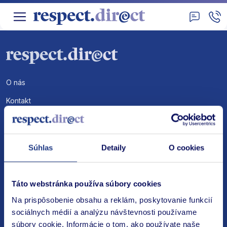
O nás
Kontakt
Hlásenie poistných udalosti
Obchodné podmienky
Súhlas
Detaily
O cookies
Zoznam poisťovni
Osobné údaje – GDPR
Táto webstránka používa súbory cookies
Odstúpenie od poistenia
Na prispôsobenie obsahu a reklám, poskytovanie funkcií
Reklamácie
sociálnych médií a analýzu návštevnosti používame
súbory cookie. Informácie o tom, ako používate naše